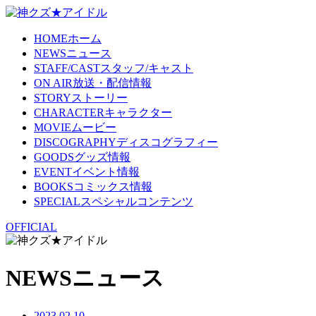
HOME
ホーム
NEWS
ニュース
STAFF/CAST
スタッフ/キャスト
ON AIR
放送・配信情報
STORY
ストーリー
CHARACTER
キャラクター
MOVIE
ムービー
DISCOGRAPHY
ディスコグラフィー
GOODS
グッズ情報
EVENT
イベント情報
BOOKS
コミックス情報
SPECIAL
スペシャルコンテンツ
OFFICIAL
NE
WS
ニュース
2023.02.10